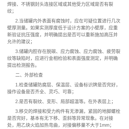
焊接、不锈钢封头连接区域或其他受力区域是否有裂
纹；
2.当储罐内外表面有腐蚀时，应在可疑位置进行几次
壁厚测量。如果实测厚度低于设计方案的小壁厚，应重
新验证抗压强度，并明确提出是否可以重新施加高压并
允许的建议；
3.储罐内腔存在脱碳、应力腐蚀、应力腐蚀、疲劳裂
纹等缺陷时，应进行金相检验和表面强度测定，并明确
提出检测报告。
二、外部检查
1.检查储罐防腐层、保温层、设备标识牌是否完好，
操作设备是否齐全、灵巧、可靠；
2.是否有裂纹、变形、局部超温等。在外表层上；
3.移交的焊接和受力构件有无渗漏，紧固的地脚螺栓
是否完好，基本有无下移、歪斜等异常现象。在对接
处，用乙炔火焰加热弯曲，对接偏移量不大于1mm；