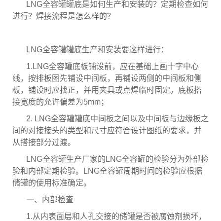
LNG全容罐罐底是如何生产和安装的？定期检查如何
进行？焊接流程是怎么样的？
LNG全容罐罐底生产和安装要这样进行：
1.LNG全容罐底板铺设前，应在基础上画十字中心
线，按排板图先铺设中间板，再铺设两侧的中间板和侧
板，铺设时应找正，并用夹具或点焊临时固定。底板搭
接宽度的允许偏差为5mm；
2. LNG全容罐罐底中间板之间以及中间板与边缘板之
间的对接接头的类型和尺寸应符合设计图纸的要求，并
从搭接部分过渡。
LNG全容罐生产厂家的LNG全容罐的检验分为外部检
验和内部定期检验。LNG全容罐周期时间的检验应根据
储罐的使用标准确定。
一、内部检查
1.从内表面层和人孔交接的储罐是否被腐蚀剂损坏，