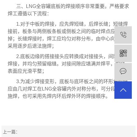
三、LNG全容罐底板的焊接顺序非常重要。严格要求
焊工遵循以下流程：
1.对于中板的焊接，应先焊短缝，后焊长缝；短缝焊
接前，板条与两侧板条板或侧板之间的临时焊点应铲
掉；长缝焊接时，焊工应均匀对称分布，由中心向外，
采用逐步后退法施焊；
2.底板边缘的搭接接头应转换成对接接头，间隔对称
焊接，并均匀预留缩缝。对接间隙应填满并焊平，焊缝
表面应光滑平整；
3.为减少焊接变形，底板与底环板之间的环形角焊缝
应由几对焊工在LNG全容罐内外对称分布，可分段同向
施焊，也可采用先焊内环后焊外环的焊接顺序。
上一篇：