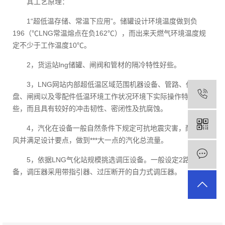
其工艺原理：
1“超低温存储、常温下应用”。储罐设计环境温度做到负
196（℃LNG常温熔点在负162℃），而出来天燃气环境温度规
定不少于工作温度10℃。
2，货运站lng储罐、闸阀和管材的隔冷特性好些。
3，LNG网站内部超低温区域范围机器设备、管路、仪表
盘、闸阀以及零配件低温环境工作状况环境下实际操作特性好
些，而且具有较好的冲击韧性、密闭性及抗腐蚀。
4，汽化在设备一般自然条件下规定可抗地震灾害，耐强台
风并满足设计要点，做到***大一点的汽化总流量。
5，依据LNG气化站规模挑选调压设备。一般设定2路调压设
备，调压器采用带指引器、过压断开的自力式调压器。