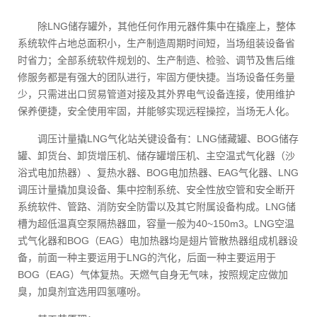
除LNG储存罐外，其他任何作用元器件集中在撬座上，整体
系统软件占地总面积小，生产制造周期时间短，当场组装设备省
时省力；全部系统软件规划的、生产制造、检验、调节及售后维
修服务都是有强大的团队进行，牢固方便快捷。当场设备任务量
少，只需进出口贸易管道对接及其外界电气设备连接，使用维护
保养便捷，安全使用牢固，并能够实现远程操控，当场无人化。
调压计量撬LNG气化站关键设备有：LNG储藏罐、BOG储存
罐、卸货台、卸货增压机、储存罐增压机、主空温式气化器（沙
浴式电加热器）、复热水器、BOG电加热器、EAG气化器、LNG
调压计量撬加臭设备、集中控制系统、安全性放空管和安全断开
系统软件、管路、消防安全防雷以及其它附属设备构成。LNG储
槽为超低温真空泵隔热器皿，容量一般为40~150m3。LNG空温
式气化器和BOG（EAG）电加热器均是翅片管散热器组成机器设
备，前面一种主要运用于LNG的汽化，后面一种主要运用于
BOG（EAG）气体复热。天燃气自身无气味，按照规定应做加
臭，加臭剂宜选用四氢噻吩。