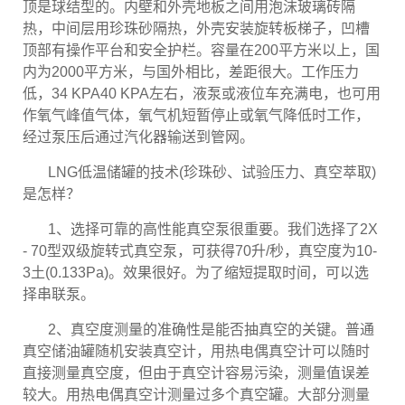
顶是球结型的。内壁和外壳地板之间用泡沫玻璃砖隔
热，中间层用珍珠砂隔热，外壳安装旋转板梯子，凹槽
顶部有操作平台和安全护栏。容量在200平方米以上，国
内为2000平方米，与国外相比，差距很大。工作压力
低，34 KPA40 KPA左右，液泵或液位车充满电，也可用
作氧气峰值气体，氧气机短暂停止或氧气降低时工作，
经过泵压后通过汽化器输送到管网。
LNG低温储罐的技术(珍珠砂、试验压力、真空萃取)
是怎样？
1
、
选择可靠的高性能真空泵很重要。我们选择了2X
- 70型双级旋转式真空泵，可获得70升/秒，真空度为10-
3土(0.133Pa)。效果很好。为了缩短提取时间，可以选
择串联泵。
2、真空度测量的准确性是能否抽真空的关键。普通
真空储油罐随机安装真空计，用热电偶真空计可以随时
直接测量真空度，但由于真空计容易污染，测量值误差
较大。用热电偶真空计测量过多个真空罐。大部分测量