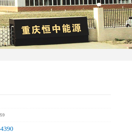
59
-4390